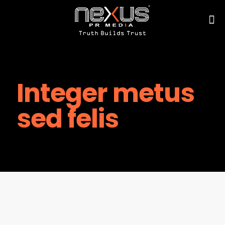
Integer metus
sed felis