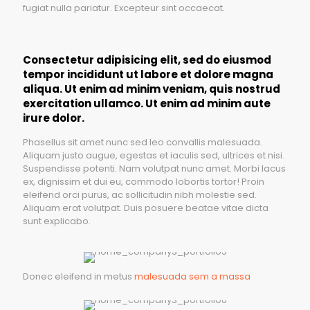
fugiat nulla pariatur. Excepteur sint occaecat.
Consectetur adipisicing elit, sed do eiusmod
tempor incididunt ut labore et dolore magna
aliqua. Ut enim ad minim veniam, quis nostrud
exercitation ullamco. Ut enim ad minim aute
irure dolor.
Phasellus sit amet nunc sed leo convallis malesuada.
Aliquam justo augue, egestas et iaculis sed, ultrices et nisi.
Suspendisse potenti. Nam volutpat nunc amet. Morbi lacus
ex, dignissim et dui eu, commodo lobortis tortor! Proin
eleifend orci purus, ac sollicitudin nibh molestie sed.
Aliquam erat volutpat. Duis posuere beatae vitae dicta
sunt explicabo.
Donec eleifend in metus
malesuada sem a massa