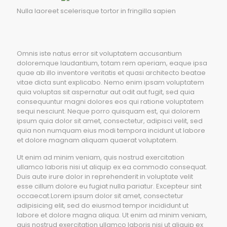
Nulla laoreet scelerisque tortor in fringilla sapien
Omnis iste natus error sit voluptatem accusantium
doloremque laudantium, totam rem aperiam, eaque ipsa
quae ab illo inventore veritatis et quasi architecto beatae
vitae dicta sunt explicabo. Nemo enim ipsam voluptatem
quia voluptas sit aspernatur aut odit aut fugit, sed quia
consequuntur magni dolores eos qui ratione voluptatem
sequi nesciunt. Neque porro quisquam est, qui dolorem
ipsum quia dolor sit amet, consectetur, adipisci velit, sed
quia non numquam eius modi tempora incidunt ut labore
et dolore magnam aliquam quaerat voluptatem.
Ut enim ad minim veniam, quis nostrud exercitation
ullamco laboris nisi ut aliquip ex ea commodo consequat.
Duis aute irure dolor in reprehenderit in voluptate velit
esse cillum dolore eu fugiat nulla pariatur. Excepteur sint
occaecat.Lorem ipsum dolor sit amet, consectetur
adipisicing elit, sed do eiusmod tempor incididunt ut
labore et dolore magna aliqua. Ut enim ad minim veniam,
quis nostrud exercitation ullamco laboris nisi ut aliquip ex