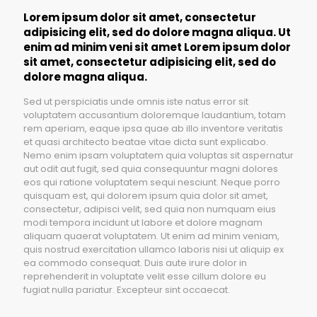
Lorem ipsum dolor sit amet, consectetur
adipisicing elit, sed do dolore magna aliqua. Ut
enim ad minim veni sit amet Lorem ipsum dolor
sit amet, consectetur adipisicing elit, sed do
dolore magna aliqua.
Sed ut perspiciatis unde omnis iste natus error sit
voluptatem accusantium doloremque laudantium, totam
rem aperiam, eaque ipsa quae ab illo inventore veritatis
et quasi architecto beatae vitae dicta sunt explicabo.
Nemo enim ipsam voluptatem quia voluptas sit aspernatur
aut odit aut fugit, sed quia consequuntur magni dolores
eos qui ratione voluptatem sequi nesciunt. Neque porro
quisquam est, qui dolorem ipsum quia dolor sit amet,
consectetur, adipisci velit, sed quia non numquam eius
modi tempora incidunt ut labore et dolore magnam
aliquam quaerat voluptatem. Ut enim ad minim veniam,
quis nostrud exercitation ullamco laboris nisi ut aliquip ex
ea commodo consequat. Duis aute irure dolor in
reprehenderit in voluptate velit esse cillum dolore eu
fugiat nulla pariatur. Excepteur sint occaecat.