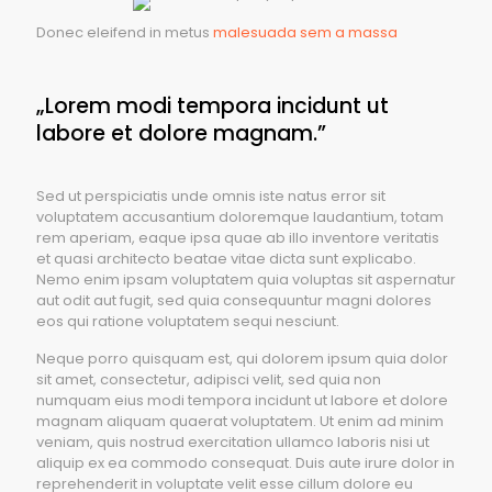
Donec eleifend in metus
malesuada sem a massa
„Lorem modi tempora incidunt ut
labore et dolore magnam.”
Sed ut perspiciatis unde omnis iste natus error sit
voluptatem accusantium doloremque laudantium, totam
rem aperiam, eaque ipsa quae ab illo inventore veritatis
et quasi architecto beatae vitae dicta sunt explicabo.
Nemo enim ipsam voluptatem quia voluptas sit aspernatur
aut odit aut fugit, sed quia consequuntur magni dolores
eos qui ratione voluptatem sequi nesciunt.
Neque porro quisquam est, qui dolorem ipsum quia dolor
sit amet, consectetur, adipisci velit, sed quia non
numquam eius modi tempora incidunt ut labore et dolore
magnam aliquam quaerat voluptatem. Ut enim ad minim
veniam, quis nostrud exercitation ullamco laboris nisi ut
aliquip ex ea commodo consequat. Duis aute irure dolor in
reprehenderit in voluptate velit esse cillum dolore eu