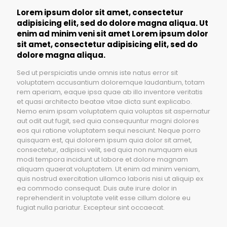
Lorem ipsum dolor sit amet, consectetur
adipisicing elit, sed do dolore magna aliqua. Ut
enim ad minim veni sit amet Lorem ipsum dolor
sit amet, consectetur adipisicing elit, sed do
dolore magna aliqua.
Sed ut perspiciatis unde omnis iste natus error sit
voluptatem accusantium doloremque laudantium, totam
rem aperiam, eaque ipsa quae ab illo inventore veritatis
et quasi architecto beatae vitae dicta sunt explicabo.
Nemo enim ipsam voluptatem quia voluptas sit aspernatur
aut odit aut fugit, sed quia consequuntur magni dolores
eos qui ratione voluptatem sequi nesciunt. Neque porro
quisquam est, qui dolorem ipsum quia dolor sit amet,
consectetur, adipisci velit, sed quia non numquam eius
modi tempora incidunt ut labore et dolore magnam
aliquam quaerat voluptatem. Ut enim ad minim veniam,
quis nostrud exercitation ullamco laboris nisi ut aliquip ex
ea commodo consequat. Duis aute irure dolor in
reprehenderit in voluptate velit esse cillum dolore eu
fugiat nulla pariatur. Excepteur sint occaecat.