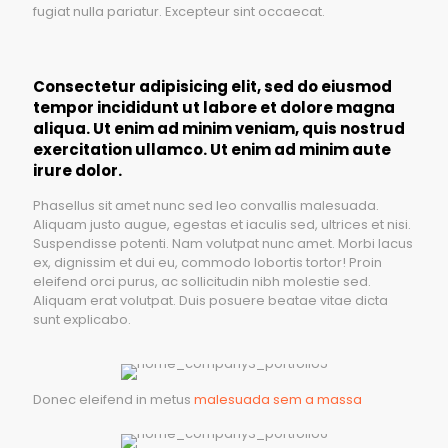
fugiat nulla pariatur. Excepteur sint occaecat.
Consectetur adipisicing elit, sed do eiusmod
tempor incididunt ut labore et dolore magna
aliqua. Ut enim ad minim veniam, quis nostrud
exercitation ullamco. Ut enim ad minim aute
irure dolor.
Phasellus sit amet nunc sed leo convallis malesuada.
Aliquam justo augue, egestas et iaculis sed, ultrices et nisi.
Suspendisse potenti. Nam volutpat nunc amet. Morbi lacus
ex, dignissim et dui eu, commodo lobortis tortor! Proin
eleifend orci purus, ac sollicitudin nibh molestie sed.
Aliquam erat volutpat. Duis posuere beatae vitae dicta
sunt explicabo.
Donec eleifend in metus
malesuada sem a massa