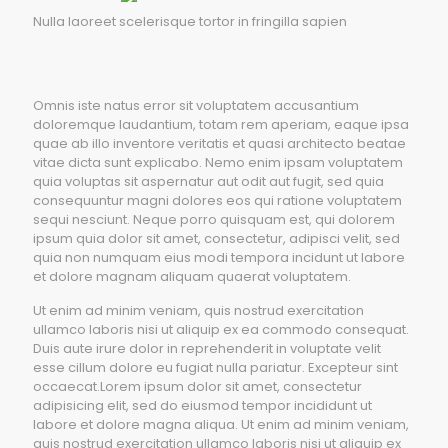
Nulla laoreet scelerisque tortor in fringilla sapien
Omnis iste natus error sit voluptatem accusantium
doloremque laudantium, totam rem aperiam, eaque ipsa
quae ab illo inventore veritatis et quasi architecto beatae
vitae dicta sunt explicabo. Nemo enim ipsam voluptatem
quia voluptas sit aspernatur aut odit aut fugit, sed quia
consequuntur magni dolores eos qui ratione voluptatem
sequi nesciunt. Neque porro quisquam est, qui dolorem
ipsum quia dolor sit amet, consectetur, adipisci velit, sed
quia non numquam eius modi tempora incidunt ut labore
et dolore magnam aliquam quaerat voluptatem.
Ut enim ad minim veniam, quis nostrud exercitation
ullamco laboris nisi ut aliquip ex ea commodo consequat.
Duis aute irure dolor in reprehenderit in voluptate velit
esse cillum dolore eu fugiat nulla pariatur. Excepteur sint
occaecat.Lorem ipsum dolor sit amet, consectetur
adipisicing elit, sed do eiusmod tempor incididunt ut
labore et dolore magna aliqua. Ut enim ad minim veniam,
quis nostrud exercitation ullamco laboris nisi ut aliquip ex