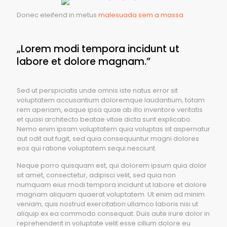
Donec eleifend in metus
malesuada sem a massa
„Lorem modi tempora incidunt ut
labore et dolore magnam.”
Sed ut perspiciatis unde omnis iste natus error sit
voluptatem accusantium doloremque laudantium, totam
rem aperiam, eaque ipsa quae ab illo inventore veritatis
et quasi architecto beatae vitae dicta sunt explicabo.
Nemo enim ipsam voluptatem quia voluptas sit aspernatur
aut odit aut fugit, sed quia consequuntur magni dolores
eos qui ratione voluptatem sequi nesciunt.
Neque porro quisquam est, qui dolorem ipsum quia dolor
sit amet, consectetur, adipisci velit, sed quia non
numquam eius modi tempora incidunt ut labore et dolore
magnam aliquam quaerat voluptatem. Ut enim ad minim
veniam, quis nostrud exercitation ullamco laboris nisi ut
aliquip ex ea commodo consequat. Duis aute irure dolor in
reprehenderit in voluptate velit esse cillum dolore eu