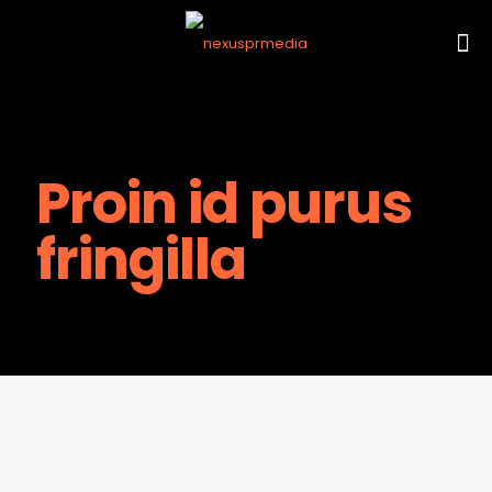
Proin id purus
fringilla